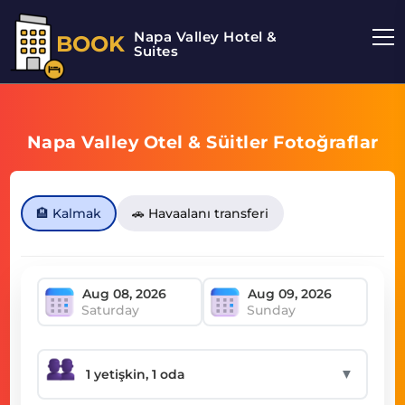
Napa Valley Hotel &
BOOK
Suites
Napa Valley Otel & Süitler Fotoğraflar
🏨 Kalmak
🚗 Havaalanı transferi
Saturday
Sunday
▼