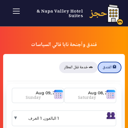
حجز
Napa Valley Hotel &
Suites
فندق وأجنحة نابا فالي السياسات
🏨 الفندق
🚗 خدمة نقل المطار
Sunday
Saturday
▼