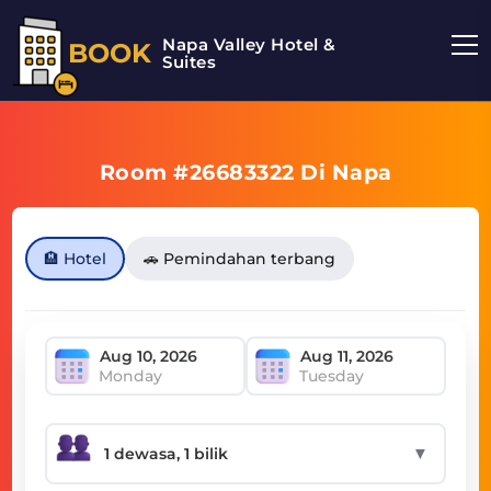
Napa Valley Hotel &
BOOK
Suites
Room #26683322 Di Napa
🏨 Hotel
🚗 Pemindahan terbang
Monday
Tuesday
▼