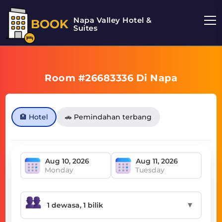
Napa Valley Hotel &
BOOK
Suites
Room #26683336 Di Napa
🏨 Hotel
🚗 Pemindahan terbang
Monday
Tuesday
▼