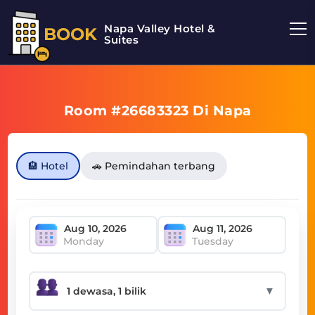
Napa Valley Hotel &
BOOK
Suites
Room #26683323 Di Napa
🏨 Hotel
🚗 Pemindahan terbang
Monday
Tuesday
▼