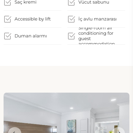
Saç kremi
Vücut sabunu
Accessible by lift
İç avlu manzarası
Single-room air
conditioning for
Duman alarmı
guest
accommodation