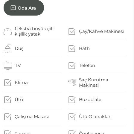
Oda Ara
1 ekstra büyük çift
Çay/Kahve Makinesi
kişilik yatak
Duş
Bath
TV
Telefon
Saç Kurutma
Klima
Makinesi
Ütü
Buzdolabı
Çalışma Masası
Ütü Olanakları
Tuvalet
Özel banyo