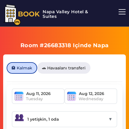
Napa Valley Hotel &
BOOK
Suites
Room #26683318 Içinde Napa
🏨 Kalmak
🚗 Havaalanı transferi
Tuesday
Wednesday
▼