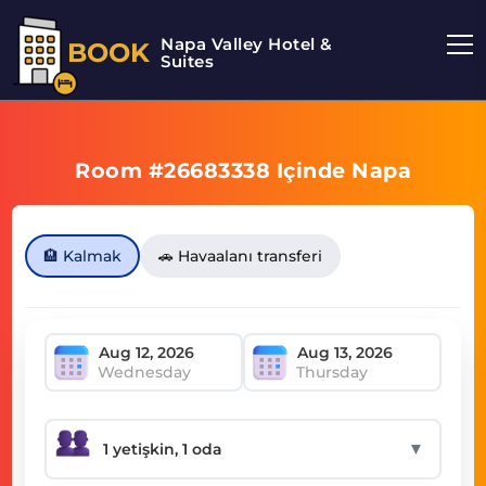
Napa Valley Hotel &
BOOK
Suites
Room #26683338 Içinde Napa
🏨 Kalmak
🚗 Havaalanı transferi
Wednesday
Thursday
▼