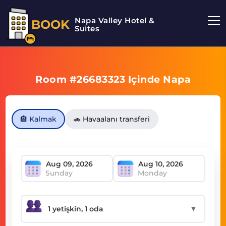
Napa Valley Hotel &
BOOK
Suites
Room #26683323 Içinde Napa
🏨 Kalmak
🚗 Havaalanı transferi
Sunday
Monday
▼