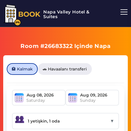
Napa Valley Hotel &
BOOK
Suites
Room #26683322 Içinde Napa
🏨 Kalmak
🚗 Havaalanı transferi
Saturday
Sunday
▼