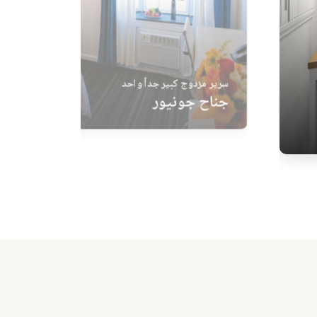
سرير مزدوج كبير جداً واحد
جناح جونيور