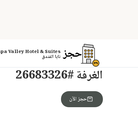
PARTNER OFFER
الغرفة #26683326
احجز الآن