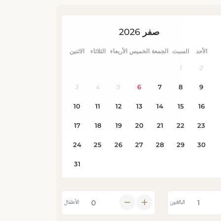
البالغون
الأطفال