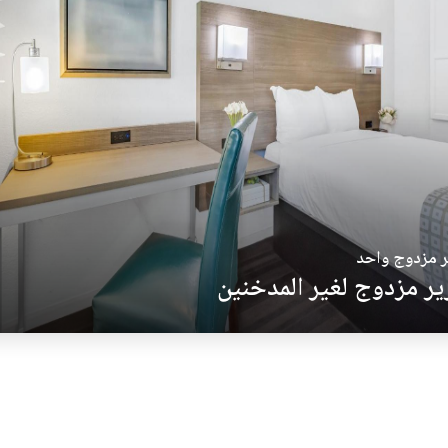
 مزدوج واحد
ر مزدوج لغير المدخنين