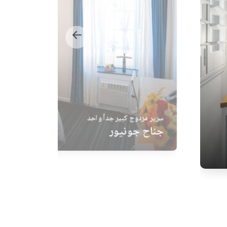
سرير مزدوج كبير جداً واحد
جناح جونيور