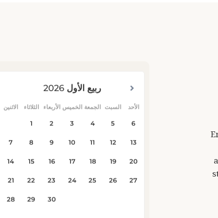
E
a
s