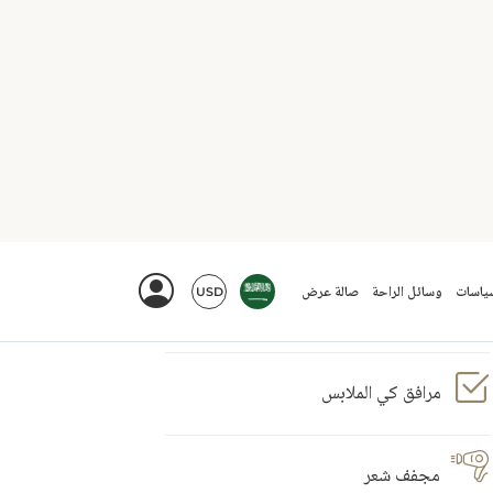
قنوات كابل
مكتب
مرافق كي الملابس
مجفف شعر