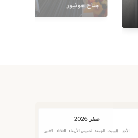
جناح جونيور