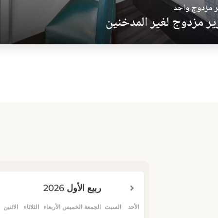
 مزدوج واحد
ر مزدوج لغير المدخنين