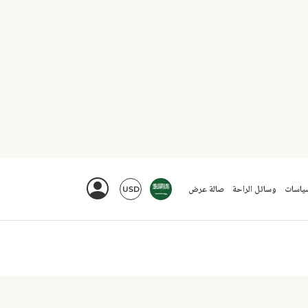
شرفة
واي فاي متاح