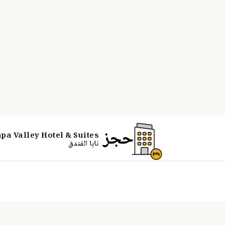
PARTNER OFFER
غرفة #26683336
احجز الآن