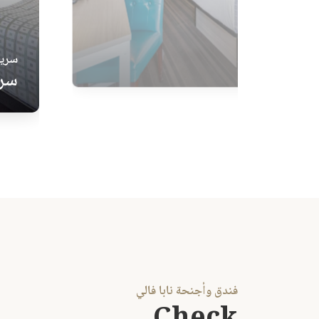
ير المدخنين
سرير
سري
فندق وأجنحة نابا فالي
Check
Availability