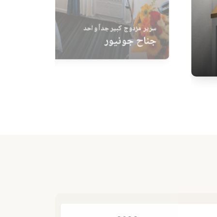
جناح جونيور