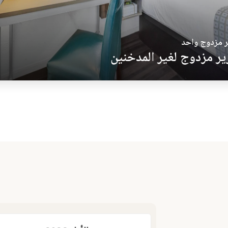
 مزدوج واحد
ر مزدوج لغير المدخنين