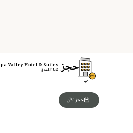
PARTNER OFFER
الغرفة #26683340
احجز الآن