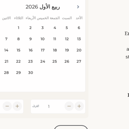
E
a
s
الغرف
توافر بحث