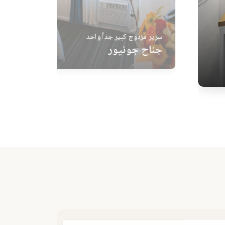
جناح جونيور