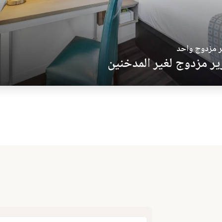
 مزدوج واحد
ر مزدوج لغير المدخنين