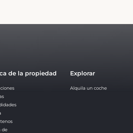
ca de la propiedad
Explorar
ciones
Alquila un coche
as
idades
a
ctenos
a de