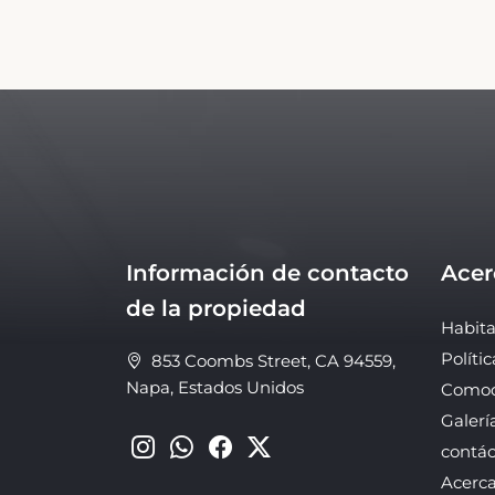
Información de contacto
Acer
de la propiedad
Habita
Polític
853 Coombs Street, CA 94559,
Napa, Estados Unidos
Comod
Galerí
contá
Acerc