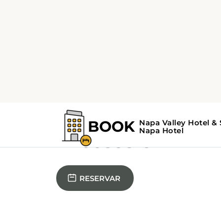
PARTNER OFFER
Habitación
#26683319
RESERVAR