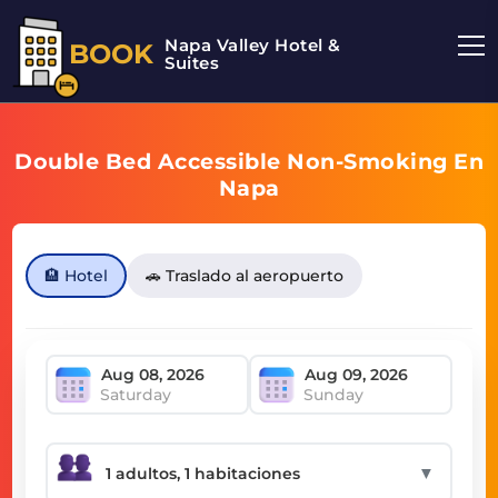
Napa Valley Hotel &
BOOK
Suites
Double Bed Accessible Non-Smoking En
Napa
🏨 Hotel
🚗 Traslado al aeropuerto
Saturday
Sunday
▼