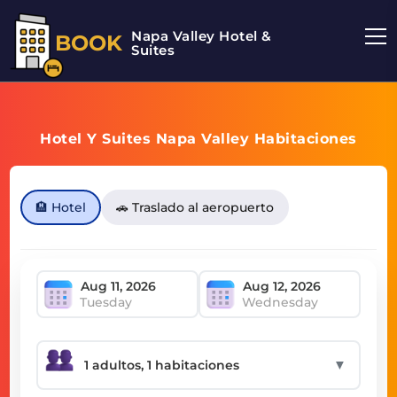
Napa Valley Hotel &
BOOK
Suites
Hotel Y Suites Napa Valley Habitaciones
🏨 Hotel
🚗 Traslado al aeropuerto
Tuesday
Wednesday
▼