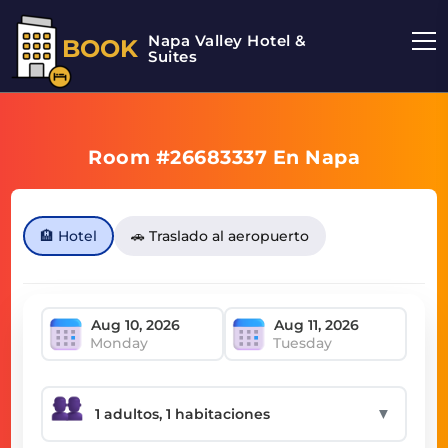
Napa Valley Hotel &
BOOK
Suites
Room #26683337 En Napa
🏨 Hotel
🚗 Traslado al aeropuerto
Monday
Tuesday
▼