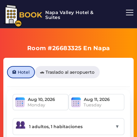
Napa Valley Hotel &
BOOK
Suites
Room #26683325 En Napa
🏨 Hotel
🚗 Traslado al aeropuerto
Monday
Tuesday
▼