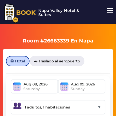
Napa Valley Hotel &
BOOK
Suites
Room #26683339 En Napa
🏨 Hotel
🚗 Traslado al aeropuerto
Saturday
Sunday
▼