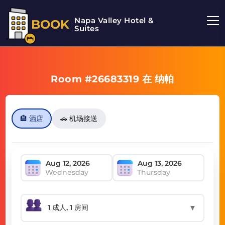
Napa Valley Hotel &
BOOK
Suites
Room #26683319 在 纳帕
🏨 酒店
🚗 机场接送
Wednesday
Thursday
▼