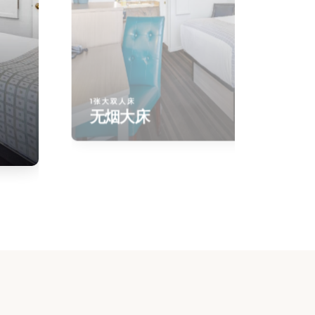
1张大双人床
无烟大床