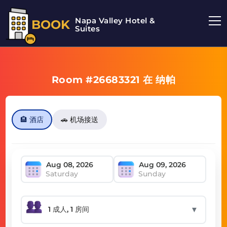
Napa Valley Hotel &
BOOK
Suites
Room #26683321 在 纳帕
🏨 酒店
🚗 机场接送
Saturday
Sunday
▼