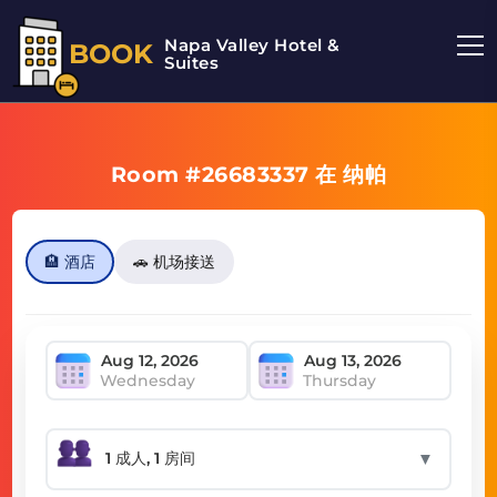
Napa Valley Hotel &
BOOK
Suites
Room #26683337 在 纳帕
🏨 酒店
🚗 机场接送
Wednesday
Thursday
▼