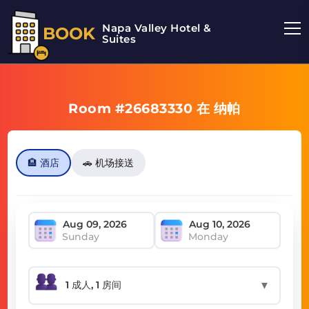
Napa Valley Hotel &
BOOK
Suites
Room #26683330 在 纳帕
🏨 酒店
🚗 机场接送
Sunday
Monday
▼