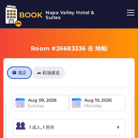
Napa Valley Hotel &
BOOK
Suites
Room #26683336 在 纳帕
🏨 酒店
🚗 机场接送
Sunday
Monday
▼