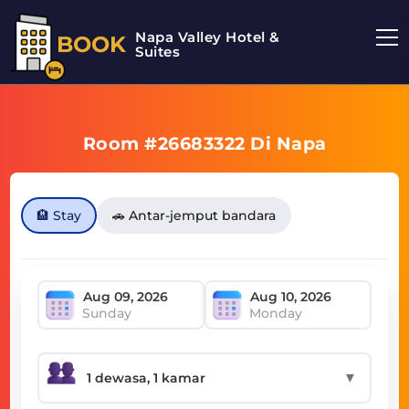
Napa Valley Hotel &
BOOK
Suites
Room #26683322 Di Napa
🏨 Stay
🚗 Antar-jemput bandara
Sunday
Monday
▼