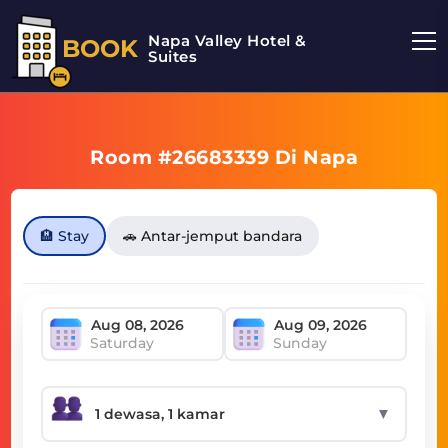
Napa Valley Hotel &
BOOK
Suites
Room #26683339 Di Napa
🏨 Stay
🚗 Antar-jemput bandara
Saturday
Sunday
▼