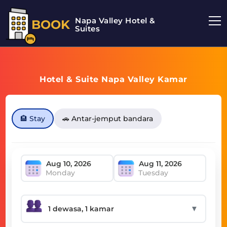
Napa Valley Hotel &
BOOK
Suites
Hotel & Suite Napa Valley Kamar
🏨 Stay
🚗 Antar-jemput bandara
Monday
Tuesday
▼