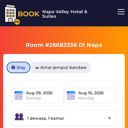
Napa Valley Hotel &
BOOK
Suites
Room #26683336 Di Napa
🏨 Stay
🚗 Antar-jemput bandara
Sunday
Monday
▼