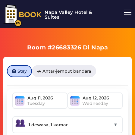
Napa Valley Hotel &
BOOK
Suites
Room #26683326 Di Napa
🏨 Stay
🚗 Antar-jemput bandara
Tuesday
Wednesday
▼