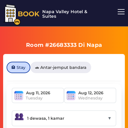
Napa Valley Hotel &
BOOK
Suites
Room #26683333 Di Napa
🏨 Stay
🚗 Antar-jemput bandara
Tuesday
Wednesday
▼