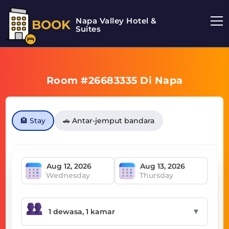
Napa Valley Hotel &
BOOK
Suites
Room #26683335 Di Napa
🏨 Stay
🚗 Antar-jemput bandara
Wednesday
Thursday
▼