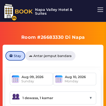
Napa Valley Hotel &
BOOK
Suites
Room #26683330 Di Napa
🏨 Stay
🚗 Antar-jemput bandara
Sunday
Monday
▼